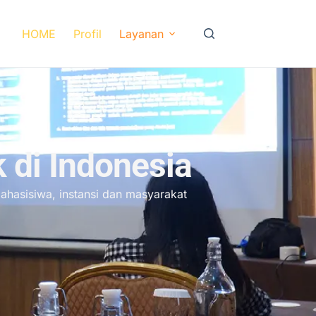
HOME
Profil
Layanan
k di Indonesia
mahasisiwa, instansi dan masyarakat