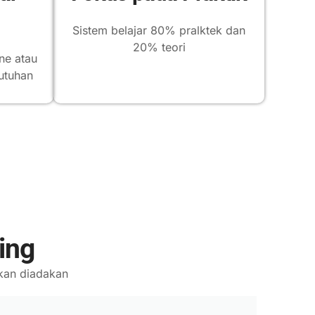
Sistem belajar 80% pralktek dan
20% teori
ne atau
utuhan
ing
akan diadakan